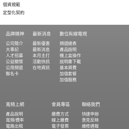
個資規範
定型化契約
品牌精神
最新消息
數位有線電視
公司簡介
最新優惠
頻道總表
大事記
最新消息
產品說明
人才招募
本月主打
機上盒操作
公益關懷
活動快訊
說明書下載
公用頻道
在地資訊
基本資費
聯名卡
加值套餐
加值服務
寬頻上網
會員專區
聯絡我們
產品說明
繳費方式
快速申辦
寬頻/費率
線上繳費
意見反映
電路出租
電子發票
維修通報