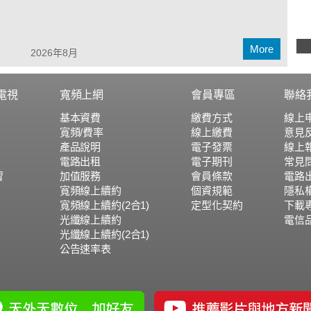
More
2026年8月
電視
寬頻上網
會員專區
聯絡
基本資費
繳費方式
線上
寬頻/費率
線上繳費
意見
產品說明
電子發票
線上
電路出租
電子期刊
常見
習
加值服務
會員條款
電路
寬頻線上續約
個資規範
隱私
寬頻線上續約(2合1)
定型化契約
下載
光纖線上續約
電信
光纖線上續約(2合1)
公告速率表