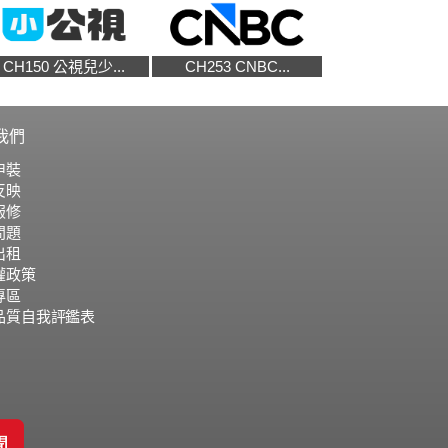
CH150 公視兒少...
CH253 CNBC...
我們
申裝
反映
報修
問題
出租
權政策
專區
品質自我評鑑表