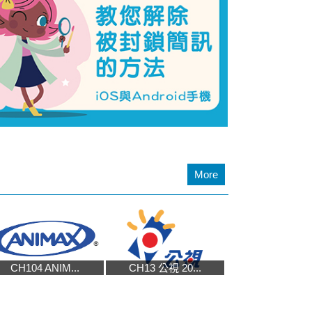
More
CH104 ANIM...
CH13 公視 20...