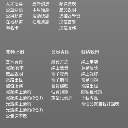
人才招募
最新消息
頻道總表
公益關懷
本月推薦
產品說明
公用頻道
活動快訊
遙控器學習
在地頻道
在地資訊
加值套餐
聯名卡
加值服務
寬頻上網
會員專區
聯絡我們
基本資費
繳費方式
線上申裝
寬頻/費率
線上繳費
意見反映
產品說明
電子發票
線上報修
電路出租
電子期刊
常見問題
加值服務
會員條款
電路出租
寬頻線上續約
個資規範
隱私權政策
寬頻線上續約(2合1)
定型化契約
下載專區
光纖線上續約
電信品質自我評鑑表
光纖線上續約(2合1)
公告速率表