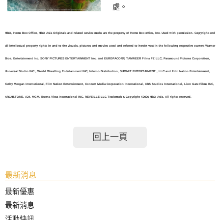
處。
HBO, Home Box Office, HBO Asia Originals and related service marks are the property of Home Box office, Inc. Used with permission. Copyright and
all intellectual property rights in and to the visuals, pictures and movies used and referred to herein vest in the following respective owners Warner
Bros. Entertainment Inc. SONY PICTURES ENTERTAINMENT Inc. and EUROPACORP, TANWEER Films FZ LLC, Paramount Pictures Corporation,
Universal Studio INC , World Wrestling Entertainment INC, Inferno Distribution, SUMMIT ENTERTAIMENT , LLC and Film Nation Entertainment,
Kathy Morgan International, Film Nation Entertainment, Content Media Corporation International, CBS Studios International, Lion Gate Films INC,
ARCHSTONE, A24, MGM, Buena Vista International INC, REVEILLE LLC Trademark & Copyright ©2026 HBO Asia. All rights reserved.
回上一頁
最新消息
最新優惠
最新消息
活動快訊