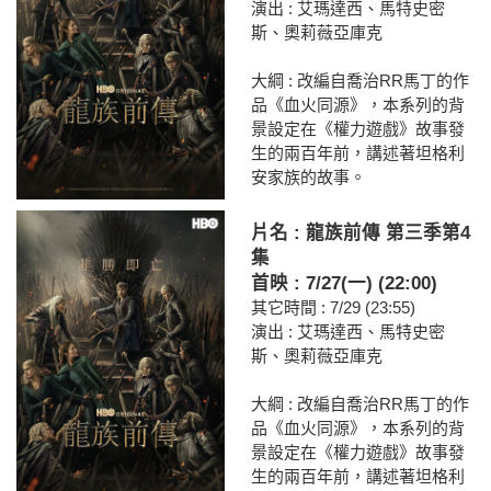
演出 : 艾瑪達西、馬特史密
斯、奧莉薇亞庫克
大綱 : 改編自喬治RR馬丁的作
品《血火同源》，本系列的背
景設定在《權力遊戲》故事發
生的兩百年前，講述著坦格利
安家族的故事。
片名 : 龍族前傳 第三季第4
集
首映 : 7/27(一) (22:00)
其它時間 : 7/29 (23:55)
演出 : 艾瑪達西、馬特史密
斯、奧莉薇亞庫克
大綱 : 改編自喬治RR馬丁的作
品《血火同源》，本系列的背
景設定在《權力遊戲》故事發
生的兩百年前，講述著坦格利