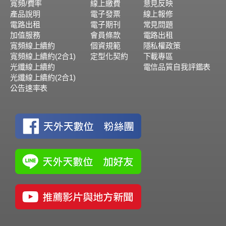
寬頻/費率
線上繳費
意見反映
產品說明
電子發票
線上報修
電路出租
電子期刊
常見問題
加值服務
會員條款
電路出租
寬頻線上續約
個資規範
隱私權政策
寬頻線上續約(2合1)
定型化契約
下載專區
光纖線上續約
電信品質自我評鑑表
光纖線上續約(2合1)
公告速率表