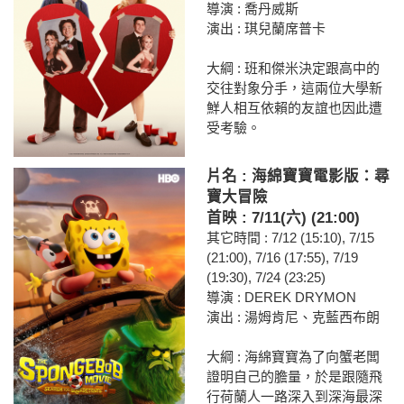
導演 : 喬丹威斯
演出 : 琪兒蘭席普卡
大綱 : 班和傑米決定跟高中的
交往對象分手，這兩位大學新
鮮人相互依賴的友誼也因此遭
受考驗。
片名 : 海綿寶寶電影版：尋
寶大冒險
首映 : 7/11(六) (21:00)
其它時間 : 7/12 (15:10), 7/15
(21:00), 7/16 (17:55), 7/19
(19:30), 7/24 (23:25)
導演 : DEREK DRYMON
演出 : 湯姆肯尼、克藍西布朗
大綱 : 海綿寶寶為了向蟹老闆
證明自己的膽量，於是跟隨飛
行荷蘭人一路深入到深海最深