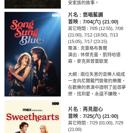
安家族的故事。
片名 : 悠唱藍調
首映 : 7/04(六) (21:00)
其它時間 : 7/05 (12:55), 7/08
(21:00), 7/12 (18:50), 7/13
(15:05), 7/17 (23:15)
導演 : 克雷格布魯爾
演出 : 休傑克曼、凱特哈德
森、麥克英普雷歐里
大綱 : 兩位失意的音樂人組成
一支向尼爾戴門致敬的樂團，
在歡樂的表演中證明了追尋夢
想、找到愛，永遠不嫌晚。
片名 : 再見甜心
首映 : 7/25(六) (21:00)
其它時間 : 7/29 (01:00), 7/29
(21:00)