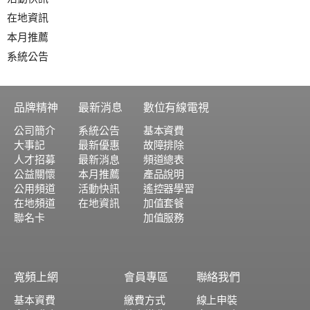
在地資訊
本月推薦
系統公告
品牌精神
最新消息
數位有線電視
公司簡介
系統公告
基本資費
大事記
最新優惠
故障排除
人才招募
最新消息
頻道總表
公益關懷
本月推薦
產品說明
公用頻道
活動快訊
遙控器學習
在地頻道
在地資訊
加值套餐
聯名卡
加值服務
寬頻上網
會員專區
聯絡我們
基本資費
繳費方式
線上申裝