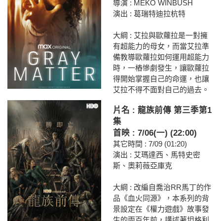
導演 : MEKO WINBUSH
演出 : 葛瑞特迪拉杭特
大綱 : 艾拉與歐蘿拉是一對擁
有超能力的母女，而當艾拉準
備教導歐蘿拉如何運用超能力
時，一樁慘劇發生，讓歐蘿拉
得開始掌握自己的命運，也讓
艾拉不得不面對自己的過去。
片名 : 龍族前傳 第三季第1
集
首映 : 7/06(一) (22:00)
其它時間 : 7/09 (01:20)
演出 : 艾瑪達西、馬特史密
斯、奧莉薇亞庫克
大綱 : 改編自喬治RR馬丁的作
品《血火同源》，本系列的背
景設定在《權力遊戲》故事發
生的兩百年前，講述著坦格利