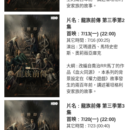
安家族的故事。
片名 : 龍族前傳 第三季第2
集
首映 : 7/13(一) (22:00)
其它時間 : 7/16 (00:25)
演出 : 艾瑪達西、馬特史密
斯、奧莉薇亞庫克
大綱 : 改編自喬治RR馬丁的作
品《血火同源》，本系列的背
景設定在《權力遊戲》故事發
生的兩百年前，講述著坦格利
安家族的故事。
片名 : 龍族前傳 第三季第3
集
首映 : 7/20(一) (22:00)
其它時間 : 7/23 (00:40)