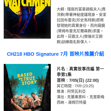
大綱 : 隱居的富豪趙嫗夫人(周
洪飾)帶著神秘提議現身。安潔
拉因布雷克(珍史馬特飾)即將
發現她的真實身份，而向窺鏡
(蒂姆布雷克尼爾森飾)求援。
此時，莊園主人(傑瑞米艾朗
飾)訓練兩名新僕人。
CH218 HBO Signature 7月 首映片推薦介紹
片名 : 真實故事改編 第一
季第1集
首映 : 7/05(日) (22:00)
其它時間 : 7/09 (23:25)
導演 : 阿努瓦利亞
演出 : 克蕾庫奧科、克里斯梅
西納、湯姆巴特曼