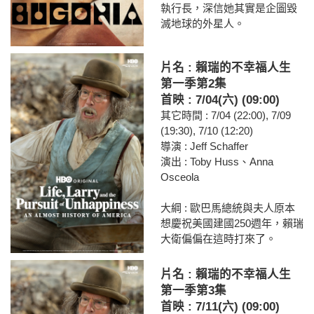
執行長，深信她其實是企圖毀
滅地球的外星人。
片名 : 賴瑞的不幸福人生
第一季第2集
首映 : 7/04(六) (09:00)
其它時間 : 7/04 (22:00), 7/09
(19:30), 7/10 (12:20)
導演 : Jeff Schaffer
演出 : Toby Huss、Anna
Osceola
大綱 : 歐巴馬總統與夫人原本
想慶祝美國建國250週年，賴瑞
大衛偏偏在這時打來了。
片名 : 賴瑞的不幸福人生
第一季第3集
首映 : 7/11(六) (09:00)