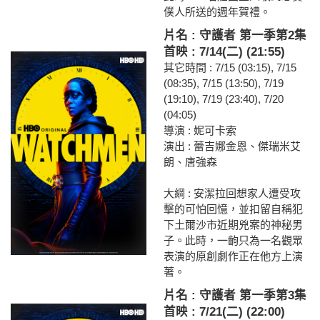
僕人所送的週年賀禮。
片名 : 守護者 第一季第2集
首映 : 7/14(二) (21:55)
其它時間 : 7/15 (03:15), 7/15
(08:35), 7/15 (13:50), 7/19
(19:10), 7/19 (23:40), 7/20
(04:05)
導演 : 妮可卡索
演出 : 蕾吉娜金恩、傑瑞米艾
朗、唐強森
大綱 : 安潔拉回想家人遭受攻
擊的可怕回憶，並扣留自稱犯
下土爾沙市近期兇案的神秘男
子。此時，一齣只為一名觀眾
表演的原創劇作正在他方上演
著。
片名 : 守護者 第一季第3集
首映 : 7/21(二) (22:00)