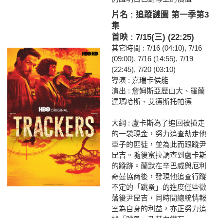
片名 : 追蹤謎圖 第一季第3
集
首映 : 7/15(三) (22:25)
其它時間 : 7/16 (04:10), 7/16
(09:00), 7/16 (14:55), 7/19
(22:45), 7/20 (03:10)
導演 : 嘉瑞卡侯能
演出 : 詹姆斯亞歷山大、羅蘭
達瑪哈斯、艾德斯托帕德
大綱 : 盧卡斯為了追回被搶走
的一袋現金，努力追查劫走他
車子的匪徒，並為此而跟蹤尹
昆吉。隨後蜜拉調查到盧卡斯
的蹤跡。蘭默在辛巴威與厄利
奇曼協商後，發現他追查行蹤
不定的「跳蚤」的進度僅些微
落後尹昆吉，同時間總統情報
室為自身的利益，亦正努力追