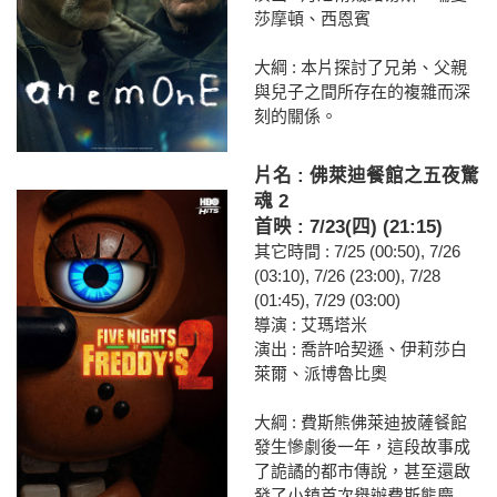
莎摩頓、西恩賓
大綱 : 本片探討了兄弟、父親
與兒子之間所存在的複雜而深
刻的關係。
片名 : 佛萊迪餐館之五夜驚
魂 2
首映 : 7/23(四) (21:15)
其它時間 : 7/25 (00:50), 7/26
(03:10), 7/26 (23:00), 7/28
(01:45), 7/29 (03:00)
導演 : 艾瑪塔米
演出 : 喬許哈契遜、伊莉莎白
萊爾、派博魯比奧
大綱 : 費斯熊佛萊迪披薩餐館
發生慘劇後一年，這段故事成
了詭譎的都市傳說，甚至還啟
發了小鎮首次舉辦費斯熊慶