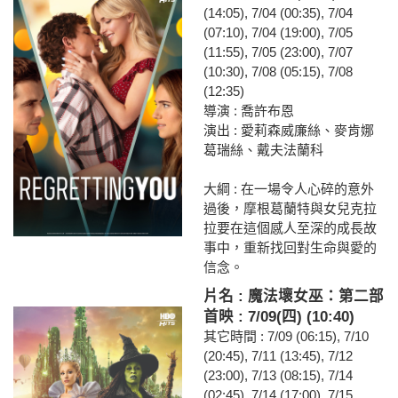
(14:05), 7/04 (00:35), 7/04
(07:10), 7/04 (19:00), 7/05
(11:55), 7/05 (23:00), 7/07
(10:30), 7/08 (05:15), 7/08
(12:35)
導演 : 喬許布恩
演出 : 愛莉森威廉絲、麥肯娜
葛瑞絲、戴夫法蘭科
大綱 : 在一場令人心碎的意外
過後，摩根葛蘭特與女兒克拉
拉要在這個感人至深的成長故
事中，重新找回對生命與愛的
信念。
片名 : 魔法壞女巫：第二部
首映 : 7/09(四) (10:40)
其它時間 : 7/09 (06:15), 7/10
(20:45), 7/11 (13:45), 7/12
(23:00), 7/13 (08:15), 7/14
(02:45), 7/14 (17:00), 7/15