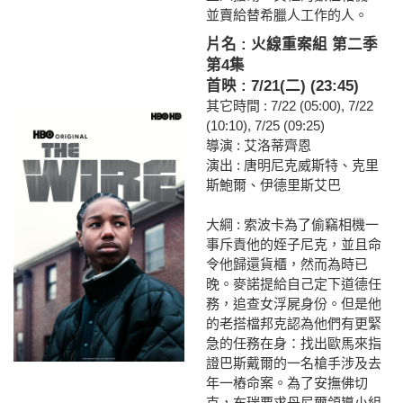
並賣給替希臘人工作的人。
片名 : 火線重案組 第二季
第4集
首映 : 7/21(二) (23:45)
其它時間 : 7/22 (05:00), 7/22
(10:10), 7/25 (09:25)
導演 : 艾洛蒂齊恩
演出 : 唐明尼克威斯特、克里
斯鮑爾、伊德里斯艾巴
大綱 : 索波卡為了偷竊相機一
事斥責他的姪子尼克，並且命
令他歸還貨櫃，然而為時已
晚。麥諾提給自己定下道德任
務，追查女浮屍身份。但是他
的老搭檔邦克認為他們有更緊
急的任務在身：找出歐馬來指
證巴斯戴爾的一名槍手涉及去
年一樁命案。為了安撫佛切
克，布瑞要求丹尼爾領導小組