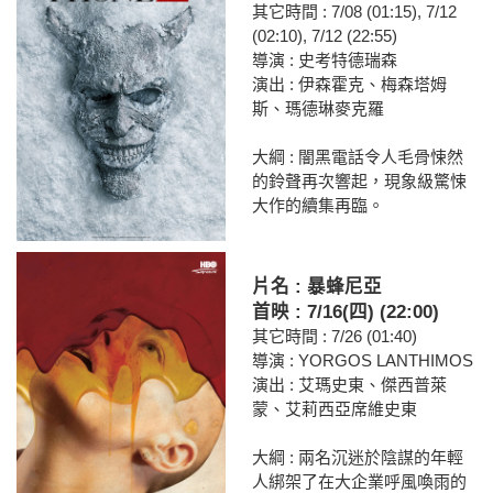
其它時間 : 7/08 (01:15), 7/12
(02:10), 7/12 (22:55)
導演 : 史考特德瑞森
演出 : 伊森霍克、梅森塔姆
斯、瑪德琳麥克羅
大綱 : 闇黑電話令人毛骨悚然
的鈴聲再次響起，現象級驚悚
大作的續集再臨。
片名 : 暴蜂尼亞
首映 : 7/16(四) (22:00)
其它時間 : 7/26 (01:40)
導演 : YORGOS LANTHIMOS
演出 : 艾瑪史東、傑西普萊
蒙、艾莉西亞席維史東
大綱 : 兩名沉迷於陰謀的年輕
人綁架了在大企業呼風喚雨的