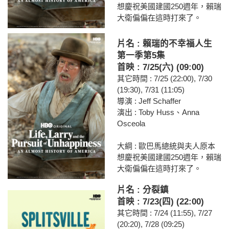
想慶祝美國建國250週年，賴瑞
大衛偏偏在這時打來了。
片名 : 賴瑞的不幸福人生
第一季第5集
首映 : 7/25(六) (09:00)
其它時間 : 7/25 (22:00), 7/30
(19:30), 7/31 (11:05)
導演 : Jeff Schaffer
演出 : Toby Huss、Anna
Osceola
大綱 : 歐巴馬總統與夫人原本
想慶祝美國建國250週年，賴瑞
大衛偏偏在這時打來了。
片名 : 分裂鎮
首映 : 7/23(四) (22:00)
其它時間 : 7/24 (11:55), 7/27
(20:20), 7/28 (09:25)