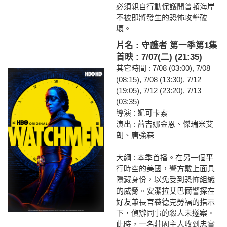
必須親自行動保護開普頓海岸
不被即將發生的恐怖攻擊破
壞。
片名 : 守護者 第一季第1集
首映 : 7/07(二) (21:35)
其它時間 : 7/08 (03:00), 7/08
(08:15), 7/08 (13:30), 7/12
(19:05), 7/12 (23:20), 7/13
(03:35)
導演 : 妮可卡索
演出 : 蕾吉娜金恩、傑瑞米艾
朗、唐強森
大綱 : 本季首播。在另一個平
行時空的美國，警方戴上面具
隱藏身份，以免受到恐怖組織
的威脅。安潔拉艾巴爾警探在
好友兼長官裘德克勞福的指示
下，偵辦同事的殺人未遂案。
此時，一名莊園主人收到忠實