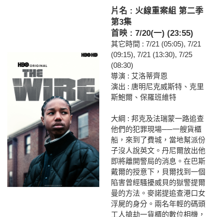
片名 : 火線重案組 第二季
第3集
首映 : 7/20(一) (23:55)
其它時間 : 7/21 (05:05), 7/21
(09:15), 7/21 (13:30), 7/25
(08:30)
導演 : 艾洛蒂齊恩
演出 : 唐明尼克威斯特、克里
斯鮑爾、保羅班維特
大綱 : 邦克及法瑞蒙一路追查
他們的犯罪現場──一艘貨櫃
船，來到了費城，當地幫派份
子沒人說英文。丹尼爾放出他
即將離開警局的消息。在巴斯
戴爾的授意下，貝爾找到一個
陷害曾經騷擾威貝的獄警提爾
曼的方法。麥諾提追查港口女
浮屍的身分。兩名年輕的碼頭
工人搶劫一貨櫃的數位相機，