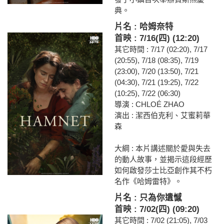
典。
片名 : 哈姆奈特
首映 : 7/16(四) (12:20)
其它時間 : 7/17 (02:20), 7/17
(20:55), 7/18 (08:35), 7/19
(23:00), 7/20 (13:50), 7/21
(04:30), 7/21 (19:25), 7/22
(10:25), 7/22 (06:30)
導演 : CHLOÉ ZHAO
演出 : 潔西伯克利、艾蜜莉華
森
大綱 : 本片講述關於愛與失去
的動人故事，並揭示這段經歷
如何啟發莎士比亞創作其不朽
名作《哈姆雷特》。
片名 : 只為你遺憾
首映 : 7/02(四) (09:20)
其它時間 : 7/02 (21:05), 7/03