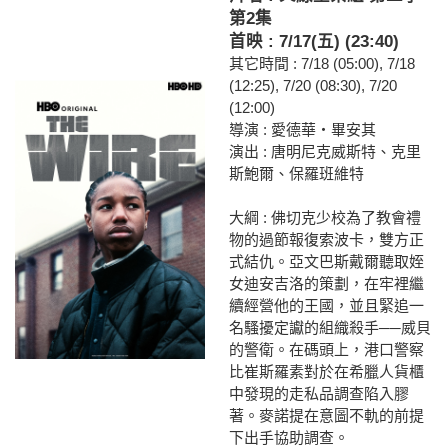
第2集
首映 : 7/17(五) (23:40)
其它時間 : 7/18 (05:00), 7/18
(12:25), 7/20 (08:30), 7/20
(12:00)
導演 : 愛德華‧畢安其
演出 : 唐明尼克威斯特、克里
斯鮑爾、保羅班維特
大綱 : 佛切克少校為了教會禮
物的過節報復索波卡，雙方正
式結仇。亞文巴斯戴爾聽取姪
女迪安吉洛的策劃，在牢裡繼
續經營他的王國，並且緊追一
名騷擾定讞的組織殺手──威貝
的警衛。在碼頭上，港口警察
比崔斯羅素對於在希臘人貨櫃
中發現的走私品調查陷入膠
著。麥諾提在意圖不軌的前提
下出手協助調查。