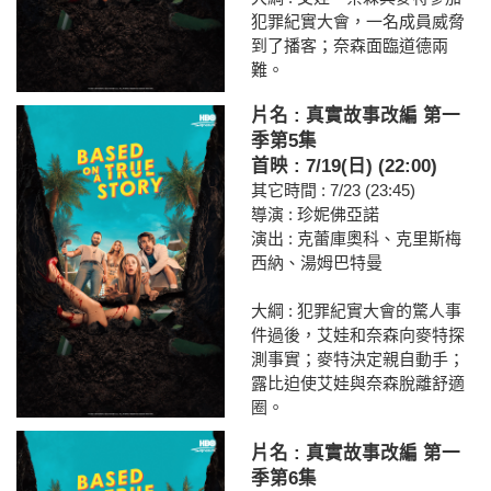
犯罪紀實大會，一名成員威脅
到了播客；奈森面臨道德兩
難。
片名 : 真實故事改編 第一
季第5集
首映 : 7/19(日) (22:00)
其它時間 : 7/23 (23:45)
導演 : 珍妮佛亞諾
演出 : 克蕾庫奧科、克里斯梅
西納、湯姆巴特曼
大綱 : 犯罪紀實大會的驚人事
件過後，艾娃和奈森向麥特探
測事實；麥特決定親自動手；
露比迫使艾娃與奈森脫離舒適
圈。
片名 : 真實故事改編 第一
季第6集