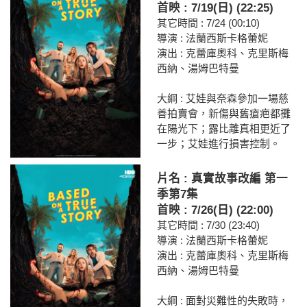
首映 : 7/19(日) (22:25)
其它時間 : 7/24 (00:10)
導演 : 法蘭西斯卡格蕾妮
演出 : 克蕾庫奧科、克里斯梅
西納、湯姆巴特曼
大綱 : 艾娃與奈森參加一場慈
善拍賣會，新傷與舊瘡疤都攤
在陽光下；露比離真相更近了
一步；艾娃進行損害控制。
片名 : 真實故事改編 第一
季第7集
首映 : 7/26(日) (22:00)
其它時間 : 7/30 (23:40)
導演 : 法蘭西斯卡格蕾妮
演出 : 克蕾庫奧科、克里斯梅
西納、湯姆巴特曼
大綱 : 面對災難性的失敗時，