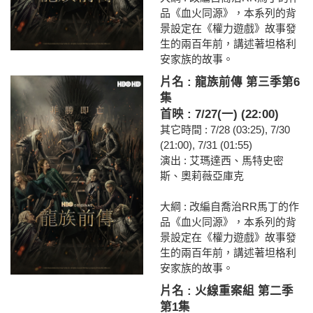
品《血火同源》，本系列的背
景設定在《權力遊戲》故事發
生的兩百年前，講述著坦格利
安家族的故事。
片名 : 龍族前傳 第三季第6
集
首映 : 7/27(一) (22:00)
其它時間 : 7/28 (03:25), 7/30
(21:00), 7/31 (01:55)
演出 : 艾瑪達西、馬特史密
斯、奧莉薇亞庫克
大綱 : 改編自喬治RR馬丁的作
品《血火同源》，本系列的背
景設定在《權力遊戲》故事發
生的兩百年前，講述著坦格利
安家族的故事。
片名 : 火線重案組 第二季
第1集