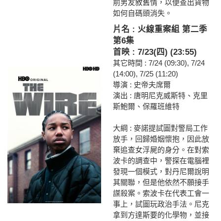
前男友敘舊情，以便查出貨物
如何自碼頭消失。
片名 : 火線重案組 第二季
第6集
首映 : 7/23(四) (23:55)
其它時間 : 7/24 (09:30), 7/24
(14:00), 7/25 (11:20)
導演 : 史帝夫席爾
演出 : 唐明尼克威斯特、克里
斯鮑爾、保羅班維特
大綱 : 麥諾提試圖對警局工作
放手，回歸婚姻懷抱，因此放
棄追查女浮屍的身分。在對索
波卡的調查中，警探在電腦裡
發現一個模式，對丹尼爾說明
其關聯，但是他依然不願接手
謀殺案。索波卡在代表工會一
事上，試圖玩政治手法。尼克
拿到方達斯要的化學物，並接