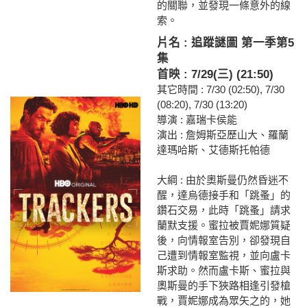
的關聯，並發現一條意外的線
索。
片名 : 追蹤謎圖 第一季第5
集
首映 : 7/29(三) (21:50)
其它時間 : 7/30 (02:50), 7/30
(08:20), 7/30 (13:20)
導演 : 嘉瑞卡侯能
演出 : 詹姆斯亞歷山大、羅蘭
達瑪哈斯、艾德斯托帕德
大綱 : 由於奧斯曼仍然昏迷不
醒，達烏德接手和「跳蚤」的
鑽石交易，此時「跳蚤」請求
蘭默支援。蜜拉被賈妮娜質疑
後，向情報室告別，卻發現自
己遭到情報室監視，並向盧卡
斯求助。然而盧卡斯、蜜拉與
奧斯曼的手下狹路相逢引發槍
戰，賈妮娜成為眾矢之的，她