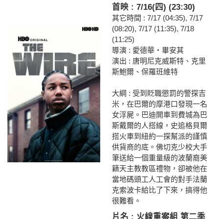
首映 : 7/16(四) (23:30)
其它時間 : 7/17 (04:35), 7/17
(08:20), 7/17 (11:35), 7/18
(11:25)
導演 : 愛德華‧畢安其
演出 : 唐明尼克威斯特、克里
斯鮑爾、保羅班維特
大綱 : 受到貶職懲罰的警探吉
米，在巴爾的摩港口發現一名
女浮屍。巴迪開車到費城為巴
斯戴爾的人搭線，史追格貝爾
搭火車到紐約一探幫派的謹慎
供貨商的底。佛切克少校大手
筆送給一個重量級的波蘭裔美
籍天主教教區禮物，卻被他在
當地碼頭工人工會的對手法蘭
克索波卡給比了下來，搞得他
很難看。
片名 : 火線重案組 第二季