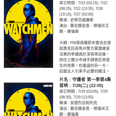
其它時間 : 7/22 (03:15), 7/22
(08:25), 7/22 (13:35), 7/26
(19:15), 7/27 (02:05)
導演 : 史蒂芬威廉斯
演出 : 蕾吉娜金恩、傑瑞米艾
朗、唐強森
大綱 : FBI探員蘿莉布雷克在發
起奧克拉荷馬州警方蒙面維安
法案的參議員於深夜來訪後，
前往土爾沙市接手調查近來發
生的兇案。在遙遠的另一方，
莊園主人引來不必要的關注。
片名 : 守護者 第一季第4集
首映 : 7/28(二) (22:05)
其它時間 : 7/29 (03:05), 7/29
(08:35), 7/29 (13:55)
導演 : 安德烈吉帕列克
演出 : 蕾吉娜金恩、傑瑞米艾
朗、唐強森