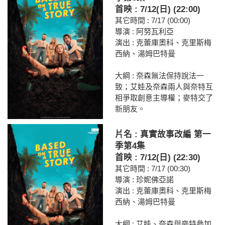
首映 : 7/12(日) (22:00)
其它時間 : 7/17 (00:00)
導演 : 阿努瓦利亞
演出 : 克蕾庫奧科、克里斯梅
西納、湯姆巴特曼
大綱 : 奈森無法保持說法一
致；艾娃及奈森兩人與奈特互
相爭取創意主導權；麥特交了
新朋友。
片名 : 真實故事改編 第一
季第4集
首映 : 7/12(日) (22:30)
其它時間 : 7/17 (00:30)
導演 : 珍妮佛亞諾
演出 : 克蕾庫奧科、克里斯梅
西納、湯姆巴特曼
大綱 : 艾娃、奈森與麥特參加