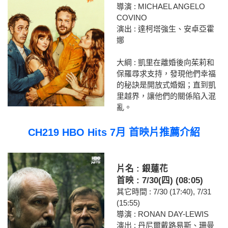
導演 : MICHAEL ANGELO
COVINO
演出 : 達柯塔強生、安卓亞霍
娜
大綱 : 凱里在離婚後向茱莉和
保羅尋求支持，發現他們幸福
的秘訣是開放式婚姻；直到凱
里越界，讓他們的關係陷入混
亂。
CH219 HBO Hits 7月 首映片推薦介紹
片名 : 銀蓮花
首映 : 7/30(四) (08:05)
其它時間 : 7/30 (17:40), 7/31
(15:55)
導演 : RONAN DAY-LEWIS
演出 : 丹尼爾戴路易斯、珊曼