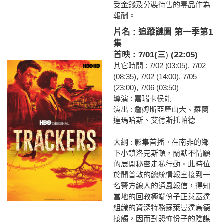
受金錢及分裝待售的毒品作為
報酬。
片名 : 追蹤謎圖 第一季第1
集
首映 : 7/01(三) (22:05)
其它時間 : 7/02 (03:05), 7/02
(08:35), 7/02 (14:00), 7/05
(23:00), 7/06 (03:50)
導演 : 嘉瑞卡侯能
演出 : 詹姆斯亞歷山大、羅蘭
達瑪哈斯、艾德斯托帕德
大綱 : 影集首播。在南非的鄉
下小鎮洛克斯頓，蘭默不情願
的展開秘密走私行動。此時位
於開普敦的總統情報室接到一
名警方線人的通風報信，得知
當地的回教極端份子正與蓋達
組織的資深特務蘇萊曼達烏德
接觸，因而對恐怖份子的陰謀