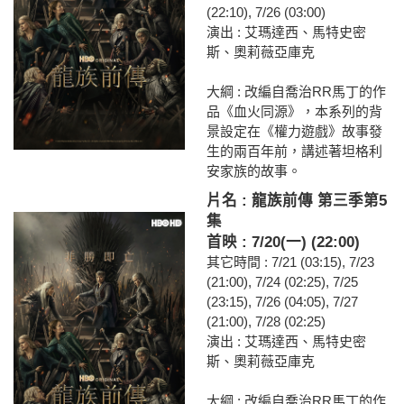
(22:10), 7/26 (03:00)
演出 : 艾瑪達西、馬特史密
斯、奧莉薇亞庫克
大綱 : 改編自喬治RR馬丁的作
品《血火同源》，本系列的背
景設定在《權力遊戲》故事發
生的兩百年前，講述著坦格利
安家族的故事。
片名 : 龍族前傳 第三季第5
集
首映 : 7/20(一) (22:00)
其它時間 : 7/21 (03:15), 7/23
(21:00), 7/24 (02:25), 7/25
(23:15), 7/26 (04:05), 7/27
(21:00), 7/28 (02:25)
演出 : 艾瑪達西、馬特史密
斯、奧莉薇亞庫克
大綱 : 改編自喬治RR馬丁的作