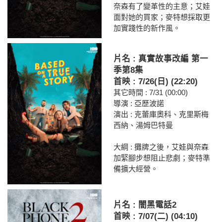
奈森有了變革性的主意；艾娃
面對她的買家；麥特想採取更
加實踐性的新作風。
片名 : 真實故事改編 第一
季第8集
首映 : 7/26(日) (22:20)
其它時間 : 7/31 (00:00)
導演 : 亞歷波諾
演出 : 克蕾庫奧科、克里斯梅
西納、湯姆巴特曼
大綱 : 攤牌之後，艾娃與奈森
加緊腳步想阻止悲劇；麥特準
備擴大經營。
片名 : 闇黑電話2
首映 : 7/07(二) (04:10)