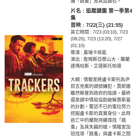
捕「跳蚤」及其血鑽石。
片名 : 追蹤謎圖 第一季第4
集
首映 : 7/22(三) (21:55)
其它時間 : 7/23 (03:10), 7/23
(08:20), 7/23 (13:20), 7/27
(01:10)
導演 : 嘉瑞卡侯能
演出 : 詹姆斯亞歷山大、羅蘭
達瑪哈斯、艾德斯托帕德
大綱 : 情報室將盧卡斯列為尹
昆吉兇案的頭號嫌犯，賈妮娜
雖然察覺到政府的陰謀，最終
還是請中情局協助破解奧斯曼
的計劃。驚恐不已的蜜拉努力
挖掘盧卡斯的真實身份，此時
逃亡中的蘭默持續尋找「跳
蚤」及其失竊的槍。情報室加
班找尋「跳蚤」與盧卡斯之間