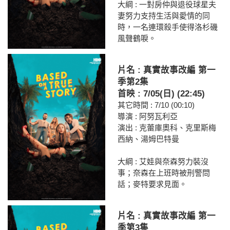
大綱 : 一對房仲與退役球星夫
妻努力支持生活與愛情的同
時，一名連環殺手使得洛杉磯
風聲鶴唳。
片名 : 真實故事改編 第一
季第2集
首映 : 7/05(日) (22:45)
其它時間 : 7/10 (00:10)
導演 : 阿努瓦利亞
演出 : 克蕾庫奧科、克里斯梅
西納、湯姆巴特曼
大綱 : 艾娃與奈森努力裝沒
事；奈森在上班時被刑警問
話；麥特要求見面。
片名 : 真實故事改編 第一
季第3集