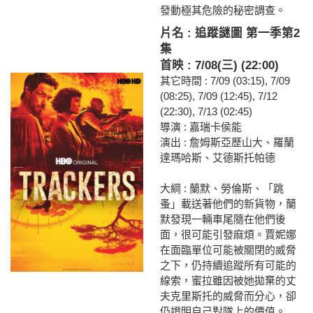
發動極其危險的秘密調查。
片名 : 追蹤謎圖 第一季第2
集
首映 : 7/08(三) (22:00)
其它時間 : 7/09 (03:15), 7/09
(08:25), 7/09 (12:45), 7/12
(22:30), 7/13 (02:45)
導演 : 嘉瑞卡侯能
演出 : 詹姆斯亞歷山大、羅蘭
達瑪哈斯、艾德斯托帕德
大綱 : 蘭默、勞倫斯、「跳
蚤」載送著他們的新貨物，蘭
默發現一輛車尾隨在他們後
面，很可能引發麻煩。賈妮娜
在面臨單位可能被關閉的威脅
之下，仍持續追蹤所有可能的
線索，蜜拉雖因被她拋棄的丈
夫克里斯托的威脅而分心，卻
仍證明自己對隊上的價值。