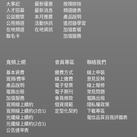
大事記
最新優惠
故障排除
人才招募
最新消息
頻道總表
公益關懷
本月推薦
產品說明
公用頻道
活動快訊
遙控器學習
在地頻道
在地資訊
加值套餐
聯名卡
加值服務
寬頻上網
會員專區
聯絡我們
基本資費
繳費方式
線上申裝
寬頻/費率
線上繳費
意見反映
產品說明
電子發票
線上報修
電路出租
電子期刊
常見問題
加值服務
會員條款
電路出租
寬頻線上續約
個資規範
隱私權政策
寬頻線上續約(2合1)
定型化契約
下載專區
光纖線上續約
電信品質自我評鑑表
光纖線上續約(2合1)
公告速率表