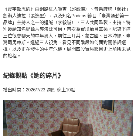
《寰宇龍虎豹》由網路紅人呱吉（邱威傑）、音樂廠牌「顏社」
創辦人迪拉（張逸聖），以及知名Podcast節目「臺灣通勤第一
品牌」主持人之一的逞誠（李毅誠），三人共同監製、主持。特
別邀請知名紀錄片導演沈可尚，首次為實境節目掌鏡，記錄下這
三位很會聊天的中年男人，前往土耳其、蒙古國、日本沖繩、臺
灣司馬庫斯。透過三人視角，看見不同階段如何面對關係語選
擇，以及正在發生的中年危機，展開四段實境節目史上前所未見
的旅程。
紀錄觀點《她的碎片》
播出時間：2026/7/23 週四 晚上10點