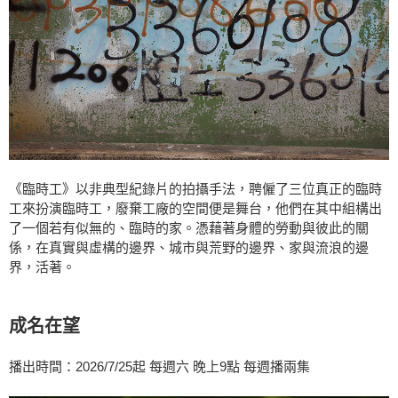
《臨時工》以非典型紀錄片的拍攝手法，聘僱了三位真正的臨時
工來扮演臨時工，廢棄工廠的空間便是舞台，他們在其中組構出
了一個若有似無的、臨時的家。憑藉著身體的勞動與彼此的關
係，在真實與虛構的邊界、城市與荒野的邊界、家與流浪的邊
界，活著。
成名在望
播出時間：2026/7/25起 每週六 晚上9點 每週播兩集