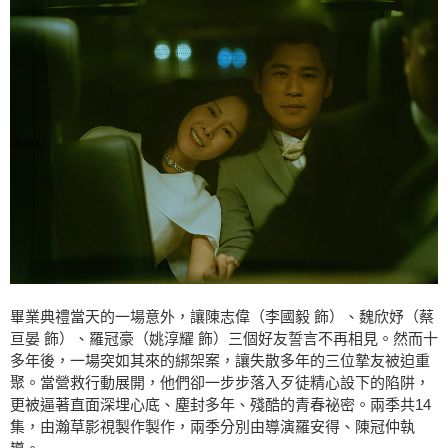
畢業典禮當天的一場意外，讓陳志偉（李國毅 飾）、魏欣妤（蔡
亘晏 飾）、羅冠豪（姚淳耀 飾）三個好友誓言不再相見。然而十
多年後，一場突如其來的綁架案，讓失散多年的三位摯友被迫重
聚。當營救行動展開，他們卻一步步落入歹徒精心設下的陷阱，
更被逼著直面深埋心底、塵封多年、殘酷的青春祕密。兩季共14
集，由瀚草影視製作製作，兩季分別由導演羅安得、陳冠仲執