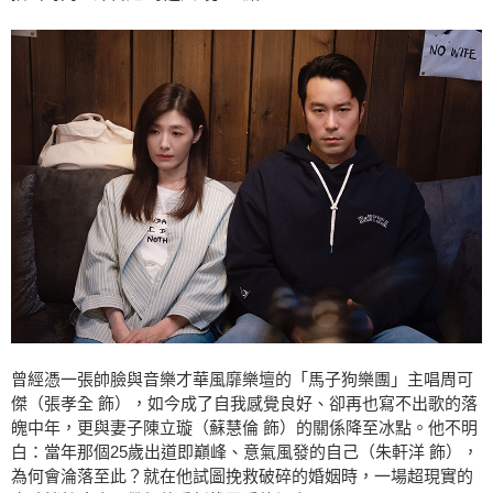
曾經憑一張帥臉與音樂才華風靡樂壇的「馬子狗樂團」主唱周可
傑（張孝全 飾），如今成了自我感覺良好、卻再也寫不出歌的落
魄中年，更與妻子陳立璇（蘇慧倫 飾）的關係降至冰點。他不明
白：當年那個25歲出道即巔峰、意氣風發的自己（朱軒洋 飾），
為何會淪落至此？就在他試圖挽救破碎的婚姻時，一場超現實的