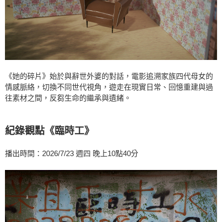
《她的碎片》始於與辭世外婆的對話，電影追溯家族四代母女的
情感脈絡，切換不同世代視角，遊走在現實日常、回憶重建與過
往素材之間，反芻生命的繼承與遺緒。
紀錄觀點《臨時工》
播出時間：2026/7/23 週四 晚上10點40分