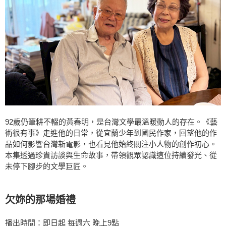
92歲仍筆耕不輟的黃春明，是台灣文學最溫暖動人的存在。《藝
術很有事》走進他的日常，從宜蘭少年到國民作家，回望他的作
品如何影響台灣新電影，也看見他始終關注小人物的創作初心。
本集透過珍貴訪談與生命故事，帶領觀眾認識這位持續發光、從
未停下腳步的文學巨匠。
欠妳的那場婚禮
播出時間：即日起 每週六 晚上9點