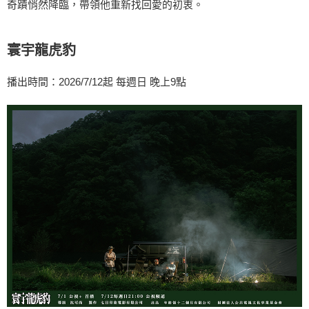
奇蹟悄然降臨，帶領他重新找回愛的初衷。
寰宇龍虎豹
播出時間：2026/7/12起 每週日 晚上9點