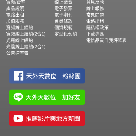
寬頻/費率
線上繳費
意見反映
產品說明
電子發票
線上報修
電路出租
電子期刊
常見問題
加值服務
會員條款
電路出租
寬頻線上續約
個資規範
隱私權政策
寬頻線上續約(2合1)
定型化契約
下載專區
光纖線上續約
電信品質自我評鑑表
光纖線上續約(2合1)
公告速率表