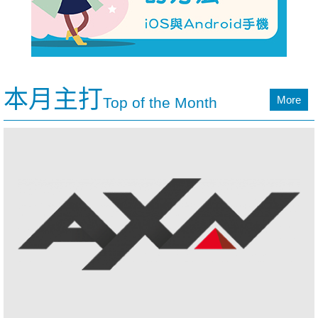
本月主打
More
Top of the Month