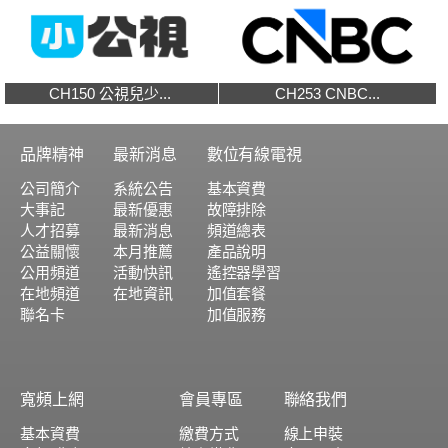
CH150 公視兒少...
CH253 CNBC...
品牌精神
最新消息
數位有線電視
公司簡介
系統公告
基本資費
大事記
最新優惠
故障排除
人才招募
最新消息
頻道總表
公益關懷
本月推薦
產品說明
公用頻道
活動快訊
遙控器學習
在地頻道
在地資訊
加值套餐
聯名卡
加值服務
寬頻上網
會員專區
聯絡我們
基本資費
繳費方式
線上申裝