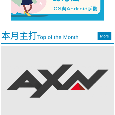
本月主打
More
Top of the Month