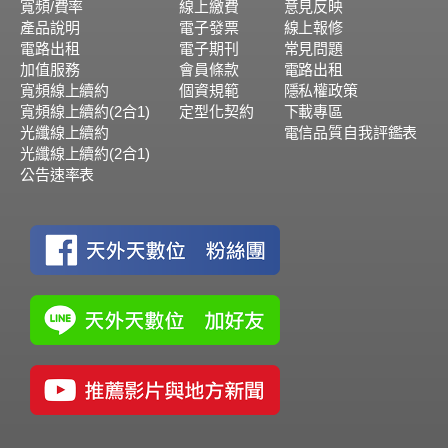
寬頻/費率
線上繳費
意見反映
產品說明
電子發票
線上報修
電路出租
電子期刊
常見問題
加值服務
會員條款
電路出租
寬頻線上續約
個資規範
隱私權政策
寬頻線上續約(2合1)
定型化契約
下載專區
光纖線上續約
電信品質自我評鑑表
光纖線上續約(2合1)
公告速率表