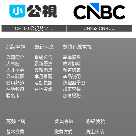
CH150 公視兒少...
CH253 CNBC...
品牌精神
最新消息
數位有線電視
公司簡介
系統公告
基本資費
大事記
最新優惠
故障排除
人才招募
最新消息
頻道總表
公益關懷
本月推薦
產品說明
公用頻道
活動快訊
遙控器學習
在地頻道
在地資訊
加值套餐
聯名卡
加值服務
寬頻上網
會員專區
聯絡我們
基本資費
繳費方式
線上申裝