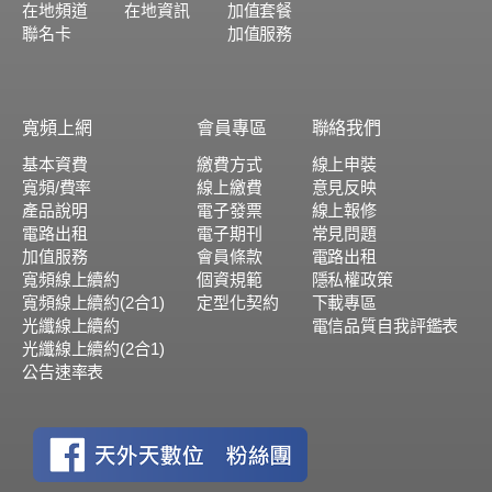
在地頻道
在地資訊
加值套餐
聯名卡
加值服務
寬頻上網
會員專區
聯絡我們
基本資費
繳費方式
線上申裝
寬頻/費率
線上繳費
意見反映
產品說明
電子發票
線上報修
電路出租
電子期刊
常見問題
加值服務
會員條款
電路出租
寬頻線上續約
個資規範
隱私權政策
寬頻線上續約(2合1)
定型化契約
下載專區
光纖線上續約
電信品質自我評鑑表
光纖線上續約(2合1)
公告速率表