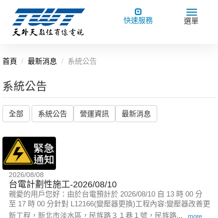
Toggle
Toggle
快速服務
選單
navigation
navigat
首頁
最新消息
系統公告
系統公告
全部
系統公告
營運資訊
最新消息
2026/08/08
台電計劃性施工-2026/08/10
親愛的用戶您好：由於台電預計於 2026/08/10 自 13 時 00 分
至 17 時 00 分針對 L12166(變壓器更換)工程內容:變壓器改善更
新工程，新北市淡水區，民族路３１巷１號，民族路...
more