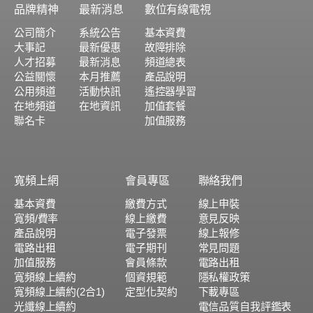
品牌精神
最新消息
數位有線電視
公司簡介
系統公告
基本資費
大事記
最新優惠
故障排除
人才招募
最新消息
頻道總表
公益關懷
本月推薦
產品說明
公用頻道
活動快訊
遙控器學習
在地頻道
在地資訊
加值套餐
聯名卡
加值服務
寬頻上網
會員專區
聯絡我們
基本資費
繳費方式
線上申裝
寬頻/費率
線上繳費
意見反映
產品說明
電子發票
線上報修
電路出租
電子期刊
常見問題
加值服務
會員條款
電路出租
寬頻線上續約
個資規範
隱私權政策
寬頻線上續約(2合1)
定型化契約
下載專區
光纖線上續約
電信品質自我評鑑表