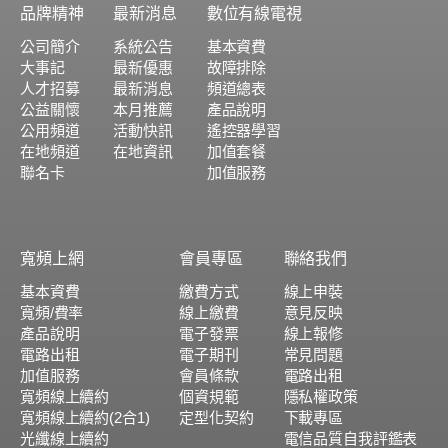
品牌精神
最新消息
數位有線電視
公司簡介
系統公告
基本資費
大事記
最新優惠
故障排除
人才招募
最新消息
頻道總表
公益關懷
本月推薦
產品說明
公用頻道
活動快訊
遙控器學習
在地頻道
在地資訊
加值套餐
聯名卡
加值服務
寬頻上網
會員專區
聯絡我們
基本資費
繳費方式
線上申裝
寬頻/費率
線上繳費
意見反映
產品說明
電子發票
線上報修
電路出租
電子期刊
常見問題
加值服務
會員條款
電路出租
寬頻線上續約
個資規範
隱私權政策
寬頻線上續約(2合1)
定型化契約
下載專區
光纖線上續約
電信品質自我評鑑表