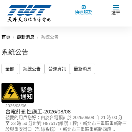
Toggle
Toggle
快速服務
選單
navigation
navigat
首頁
最新消息
系統公告
系統公告
全部
系統公告
營運資訊
最新消息
2026/08/06
台電計劃性施工-2026/08/08
親愛的用戶您好：由於台電預計於 2026/08/08 自 21 時 00 分
至 23 時 59 分針對 H87517(維護工程)，新北市三重區重新路三
段與重安街口（監錄系統），新北市三重區重新路四段...