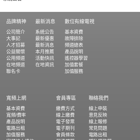
品牌精神
最新消息
數位有線電視
公司簡介
系統公告
基本資費
大事記
最新優惠
故障排除
人才招募
最新消息
頻道總表
公益關懷
本月推薦
產品說明
公用頻道
活動快訊
遙控器學習
在地頻道
在地資訊
加值套餐
聯名卡
加值服務
寬頻上網
會員專區
聯絡我們
基本資費
繳費方式
線上申裝
寬頻/費率
線上繳費
意見反映
產品說明
電子發票
線上報修
電路出租
電子期刊
常見問題
加值服務
會員條款
電路出租