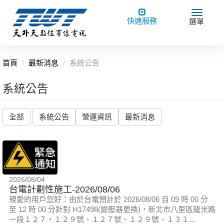
Toggle
Toggle
快速服務
選單
navigation
navigat
首頁
最新消息
系統公告
系統公告
全部
系統公告
營運資訊
最新消息
2026/08/04
台電計劃性施工-2026/08/06
親愛的用戶您好：由於台電預計於 2026/08/06 自 09 時 00 分
至 12 時 00 分針對 H17498(變壓器更換)，新北市八里區龍米路
一段１２７‧１２９號、１２７號、１２９號、１３１...