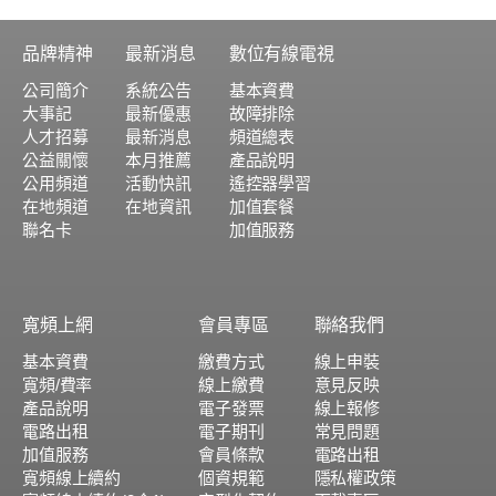
品牌精神
最新消息
數位有線電視
公司簡介
系統公告
基本資費
大事記
最新優惠
故障排除
人才招募
最新消息
頻道總表
公益關懷
本月推薦
產品說明
公用頻道
活動快訊
遙控器學習
在地頻道
在地資訊
加值套餐
聯名卡
加值服務
寬頻上網
會員專區
聯絡我們
基本資費
繳費方式
線上申裝
寬頻/費率
線上繳費
意見反映
產品說明
電子發票
線上報修
電路出租
電子期刊
常見問題
加值服務
會員條款
電路出租
寬頻線上續約
個資規範
隱私權政策