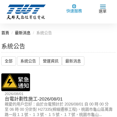
Toggle
Toggle
快速服務
選單
navigation
navigat
首頁
最新消息
系統公告
系統公告
全部
系統公告
營運資訊
最新消息
2026/08/01
台電計劃性施工-2026/08/01
親愛的用戶您好：由於台電預計於 2026/08/01 自 00 時 00 分
至 06 時 00 分針對 H27335(桿線遷移工程)，桃園市龜山區萬壽
路一段１１號、１３號、１５號、１７號，桃園市龜山...