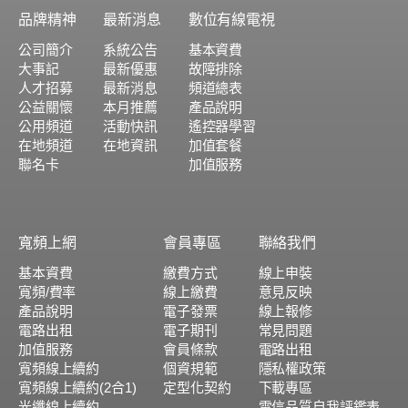
品牌精神
最新消息
數位有線電視
公司簡介
系統公告
基本資費
大事記
最新優惠
故障排除
人才招募
最新消息
頻道總表
公益關懷
本月推薦
產品說明
公用頻道
活動快訊
遙控器學習
在地頻道
在地資訊
加值套餐
聯名卡
加值服務
寬頻上網
會員專區
聯絡我們
基本資費
繳費方式
線上申裝
寬頻/費率
線上繳費
意見反映
產品說明
電子發票
線上報修
電路出租
電子期刊
常見問題
加值服務
會員條款
電路出租
寬頻線上續約
個資規範
隱私權政策
寬頻線上續約(2合1)
定型化契約
下載專區
光纖線上續約
電信品質自我評鑑表