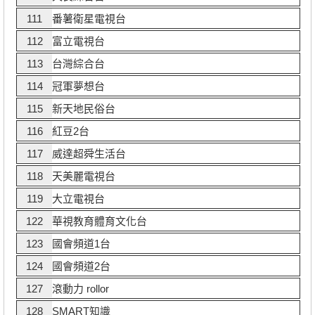
111
番薯衛星電視台
112
富立電視台
113
台灣綜合台
114
冠軍夢想台
115
新天地民俗台
116
紅豆2台
117
威達超舜生活台
118
天美麗電視台
119
大立電視台
122
華視教育體育文化台
123
國會頻道1台
124
國會頻道2台
127
滾動力 rollor
128
SMART知識