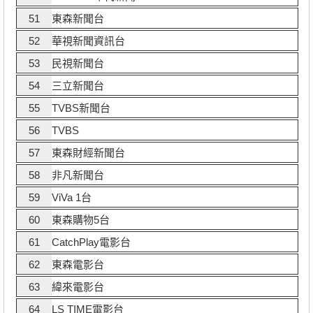
51
東森新聞台
52
華視新聞資訊台
53
民視新聞台
54
三立新聞台
55
TVBS新聞台
56
TVBS
57
東森財經新聞台
58
非凡新聞台
59
ViVa 1台
60
東森購物5台
61
CatchPlay電影台
62
東森電影台
63
緯來電影台
64
LS TIME電影台