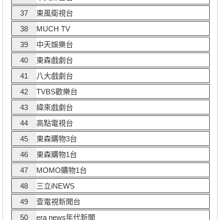
37
東風衛視台
38
MUCH TV
39
中天娛樂台
40
東森戲劇台
41
八大戲劇台
42
TVBS歡樂台
43
緯來戲劇台
44
高點電視台
45
東森購物3台
46
東森購物1台
47
MOMO購物1台
48
三立iNEWS
49
壹電視新聞台
50
era news年代新聞