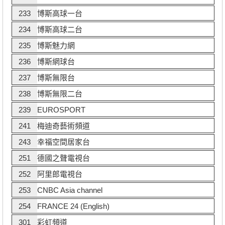
233
博斯高球一台
234
博斯高球二台
235
博斯魅力網
236
博斯網球台
237
博斯無限台
238
博斯無限二台
239
EUROSPORT
241
梅迪奇藝術頻道
243
幸福空間居家台
251
德國之聲電視台
252
阿里郎電視台
253
CNBC Asia channel
254
FRANCE 24 (English)
301
彩虹頻道