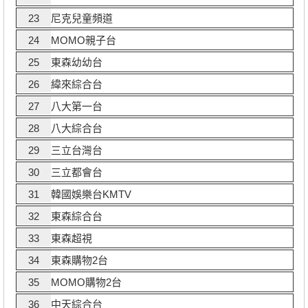
23
尼克兒童頻道
24
MOMO親子台
25
東森幼幼台
26
緯來綜合台
27
八大第一台
28
八大綜合台
29
三立台灣台
30
三立都會台
31
韓國娛樂台KMTV
32
東森綜合台
33
東森超視
34
東森購物2台
35
MOMO購物2台
36
中天綜合台