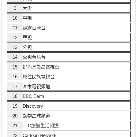
9
大愛
10
中視
11
霹靂台灣台
12
華視
13
公視
14
公視台語台
15
好消息衛星電視台
16
原住民族電視台
17
客家電視頻道
18
BBC Earth
19
Discovery
20
動物星球頻道
21
TLC旅遊生活頻道
22
Cartoon Network