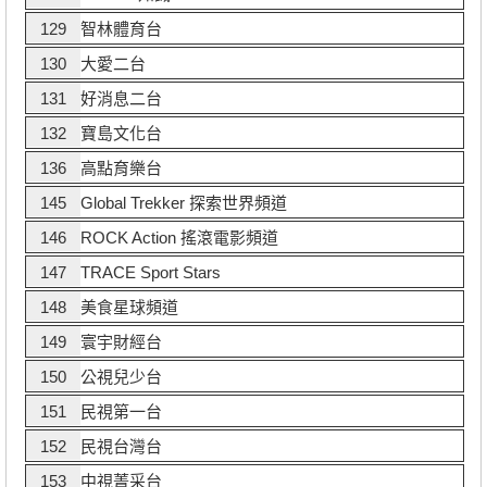
129
智林體育台
130
大愛二台
131
好消息二台
132
寶島文化台
136
高點育樂台
145
Global Trekker 探索世界頻道
146
ROCK Action 搖滾電影頻道
147
TRACE Sport Stars
148
美食星球頻道
149
寰宇財經台
150
公視兒少台
151
民視第一台
152
民視台灣台
153
中視菁采台