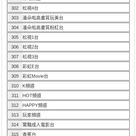
302
松視4台
303
潘朵啦高畫質玩美台
304
潘朵啦高畫質粉紅台
305
松視1台
306
松視2台
307
松視3台
308
彩虹E台
309
彩虹Movie台
310
K頻道
311
HOT頻道
312
HAPPY頻道
313
玩家頻道
314
驚豔成人電影台
315
香蕉台