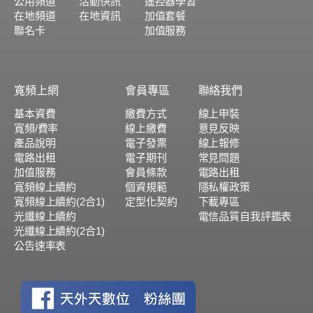
公用頻道
活動快訊
遙控器學習
在地頻道
在地資訊
加值套餐
聯名卡
加值服務
寬頻上網
會員專區
聯絡我們
基本資費
繳費方式
線上申裝
寬頻/費率
線上繳費
意見反映
產品說明
電子發票
線上報修
電路出租
電子期刊
常見問題
加值服務
會員條款
電路出租
寬頻線上續約
個資規範
隱私權政策
寬頻線上續約(2合1)
定型化契約
下載專區
光纖線上續約
電信品質自我評鑑表
光纖線上續約(2合1)
公告速率表