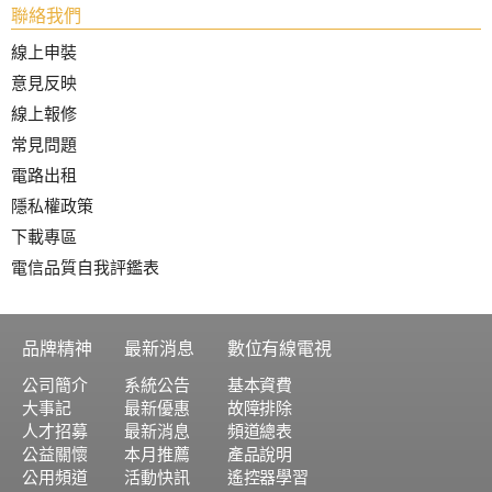
聯絡我們
線上申裝
意見反映
線上報修
常見問題
電路出租
隱私權政策
下載專區
電信品質自我評鑑表
品牌精神
最新消息
數位有線電視
公司簡介
系統公告
基本資費
大事記
最新優惠
故障排除
人才招募
最新消息
頻道總表
公益關懷
本月推薦
產品說明
公用頻道
活動快訊
遙控器學習