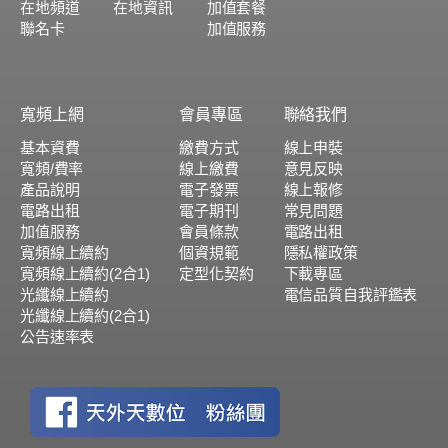
在地頻道
在地資訊
加值套餐
聯名卡
加值服務
寬頻上網
會員專區
聯絡我們
基本資費
繳費方式
線上申裝
寬頻/費率
線上繳費
意見反映
產品說明
電子發票
線上報修
電路出租
電子期刊
常見問題
加值服務
會員條款
電路出租
寬頻線上續約
個資規範
隱私權政策
寬頻線上續約(2合1)
定型化契約
下載專區
光纖線上續約
電信品質自我評鑑表
光纖線上續約(2合1)
公告速率表